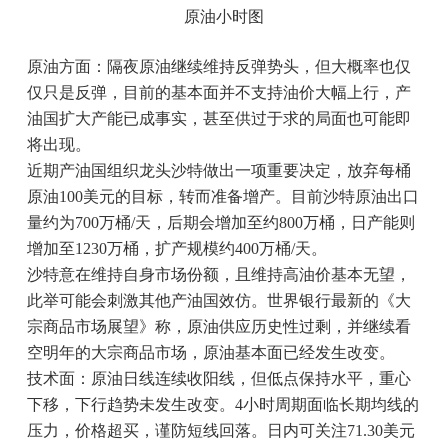
原油小时图
原油方面：隔夜原油继续维持反弹势头，但大概率也仅
仅只是反弹，目前的基本面并不支持油价大幅上行，产
油国扩大产能已成事实，甚至供过于求的局面也可能即
将出现。
近期产油国组织龙头沙特做出一项重要决定，放弃每桶
原油100美元的目标，转而准备增产。目前沙特原油出口
量约为700万桶/天，后期会增加至约800万桶，日产能则
增加至1230万桶，扩产规模约400万桶/天。
沙特意在维持自身市场份额，且维持高油价基本无望，
此举可能会刺激其他产油国效仿。世界银行最新的《大
宗商品市场展望》称，原油供应历史性过剩，并继续看
空明年的大宗商品市场，原油基本面已经发生改变。
技术面：原油日线连续收阳线，但低点保持水平，重心
下移，下行趋势未发生改变。4小时周期面临长期均线的
压力，价格超买，谨防短线回落。日内可关注71.30美元