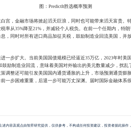
图：PredictIt胜选概率预测
白宫，金融市场将掀起滔天巨浪，同时也可能带来滔天富贵。特
税率从35%降至21%，并减轻个人税负。在前一个任期内，特
降息，同时对所有进口商品加征关税，鼓励制造业回流美国，并
一步扩大。当前美国国债规模已经逼近35万亿，2023年时美
税和鼓励制造业回流，意味着美国对外输出的美元数量减少，扰
策调整还可能引发美国国内通货通胀的上升，市场预测通货膨胀率
向前一步困难重重，后退一步可能万丈深渊。届时国际金融体系
上述内容及观点由智昇研究提供，仅供参考，不构成任何投资建议，投资者据此操作