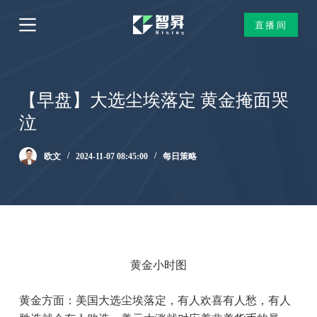
跳
直播间
过
内
容
【早盘】大选尘埃落定 黄金掩面哭
泣
欧文
2024-11-07 08:45:00
每日策略
黄金小时图
黄金方面：美国大选尘埃落定，有人欢喜有人愁，有人