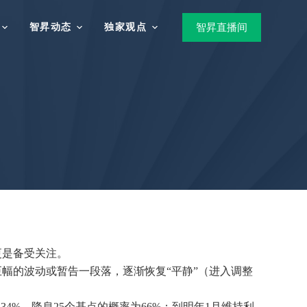
智昇动态
独家观点
智昇直播间
更是备受关注。
幅的波动或暂告一段落，逐渐恢复“平静”（进入调整
4%，降息25个基点的概率为66%；到明年1月维持利