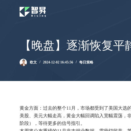
跳
过
内
容
【晚盘】逐渐恢复平
欧文
2024-12-02 16:45:56
每日策略
黄金方面：过去的整个11月，市场都受到了美国大选
美股、美元大幅走高，黄金大幅回调陷入宽幅震荡，非
阶段），等待更多的信号指引。
本周将公布重磅的11月非农就业数据，需密切留意。芝商