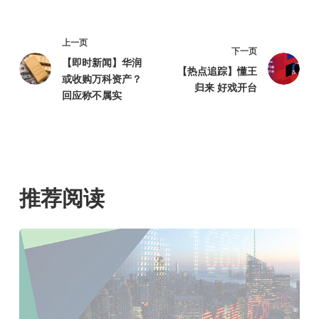
上一页
下一页
【即时新闻】华润
【热点追踪】懂王
或收购万科资产？
归来 好戏开台
回应称不属实
推荐阅读