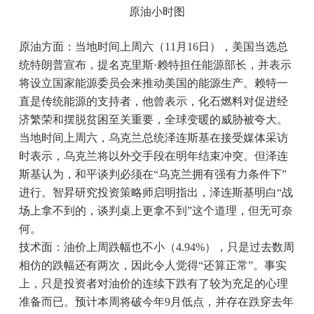
原油小时图
原油方面：当地时间上周六（11月16日），美国当选总
统特朗普宣布，提名克里斯·赖特担任能源部长，并表示
将设立国家能源委员会来推动美国的能源生产。赖特一
直是传统能源的支持者，他曾表示，化石燃料对促进经
济繁荣和摆脱贫困至关重要，全球变暖的威胁被夸大。
当地时间上周六，乌克兰总统泽连斯基在接受媒体采访
时表示，乌克兰将以外交手段在明年结束冲突。但泽连
斯基认为，和平谈判必须在“乌克兰拥有强有力条件下”
进行。智昇研究投资策略师启明指出，泽连斯基明白“战
场上拿不到的，谈判桌上更拿不到”这个道理，但无可奈
何。
技术面：油价上周跌幅也不小（4.94%），只是过去数周
相仿的跌幅还有两次，因此令人觉得“还算正常”。事实
上，只是投资者对油价的连续下跌有了较为充足的心理
准备而已。预计本周将破今年9月低点，并存在跌穿去年