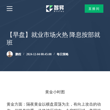
跳
直播间
过
内
容
【早盘】就业市场火热 降息按部就
班
鹏程
2024-12-04 08:45:08
每日策略
黄金小时图
黄金方面：隔夜黄金以横盘震荡为主，有向上攻击的动