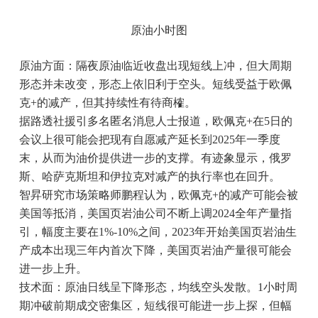
原油小时图
原油方面：隔夜原油临近收盘出现短线上冲，但大周期
形态并未改变，形态上依旧利于空头。短线受益于欧佩
克+的减产，但其持续性有待商榷。
据路透社援引多名匿名消息人士报道，欧佩克+在5日的
会议上很可能会把现有自愿减产延长到2025年一季度
末，从而为油价提供进一步的支撑。有迹象显示，俄罗
斯、哈萨克斯坦和伊拉克对减产的执行率也在回升。
智昇研究市场策略师鹏程认为，欧佩克+的减产可能会被
美国等抵消，美国页岩油公司不断上调2024全年产量指
引，幅度主要在1%-10%之间，2023年开始美国页岩油生
产成本出现三年内首次下降，美国页岩油产量很可能会
进一步上升。
技术面：原油日线呈下降形态，均线空头发散。1小时周
期冲破前期成交密集区，短线很可能进一步上探，但幅